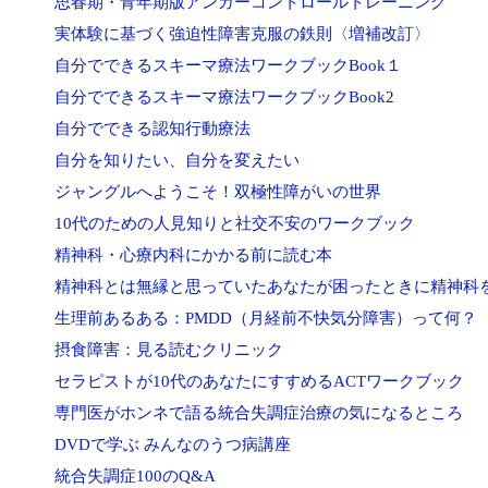
思春期・青年期版アンガーコントロールトレーニング
実体験に基づく強迫性障害克服の鉄則〈増補改訂〉
自分でできるスキーマ療法ワークブックBook１
自分でできるスキーマ療法ワークブックBook2
自分でできる認知行動療法
自分を知りたい、自分を変えたい
ジャングルへようこそ！双極性障がいの世界
10代のための人見知りと社交不安のワークブック
精神科・心療内科にかかる前に読む本
精神科とは無縁と思っていたあなたが困ったときに精神科
生理前あるある：PMDD（月経前不快気分障害）って何？
摂食障害：見る読むクリニック
セラピストが10代のあなたにすすめるACTワークブック
専門医がホンネで語る統合失調症治療の気になるところ
DVDで学ぶ みんなのうつ病講座
統合失調症100のQ&A