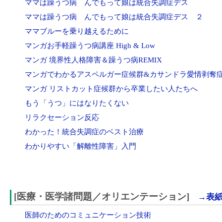
ママは躁うつ病 んでもって娘は統合失調症デス
ママは躁うつ病 んでもって娘は統合失調症デス ２
ママブルーを乗り越えるために
マンガお手軽躁うつ病講座 High & Low
マンガ 境界性人格障害＆躁うつ病REMIX
マンガでわかるアスペルガー症候群&カサンドラ愛情剥奪
マンガ リストカット症候群から卒業したい人たちへ
もう「うつ」にはなりたくない
リラクセーション反応
わかった！統合失調症のベスト治療
わかりやすい「解離性障害」入門
[医療・医学諸問題／オリエンテーション]
→表紙
医師のためのコミュニケーション技術