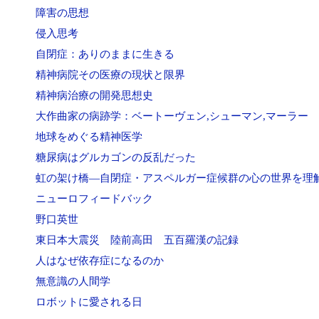
障害の思想
侵入思考
自閉症：ありのままに生きる
精神病院その医療の現状と限界
精神病治療の開発思想史
大作曲家の病跡学：ベートーヴェン,シューマン,マーラー
地球をめぐる精神医学
糖尿病はグルカゴンの反乱だった
虹の架け橋—自閉症・アスペルガー症候群の心の世界を理
ニューロフィードバック
野口英世
東日本大震災 陸前高田 五百羅漢の記録
人はなぜ依存症になるのか
無意識の人間学
ロボットに愛される日