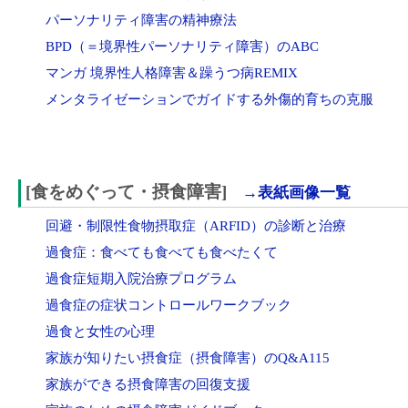
パーソナリティ障害の精神療法
BPD（＝境界性パーソナリティ障害）のABC
マンガ 境界性人格障害＆躁うつ病REMIX
メンタライゼーションでガイドする外傷的育ちの克服
[食をめぐって・摂食障害]
→表紙画像一覧
回避・制限性食物摂取症（ARFID）の診断と治療
過食症：食べても食べても食べたくて
過食症短期入院治療プログラム
過食症の症状コントロールワークブック
過食と女性の心理
家族が知りたい摂食症（摂食障害）のQ&A115
家族ができる摂食障害の回復支援