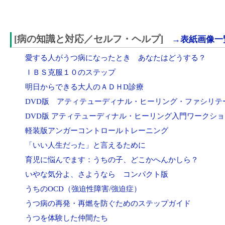
[病の知識と対応／セルフ・ヘルプ]
→表紙画像一
愛する人がうつ病になったとき あなたはどうする？
ＩＢＳ克服１０のステップ
明日からできる大人のＡＤＨD診療
DVD版 アティテューディナル・ヒーリング・ファシリテ
DVD版 アティテューディナル・ヒーリング入門ワークシ
軽装版アンガーコントロールトレーニング
「いい人生だった」と言えるために
育児に悩んでます：うちの子、どこかへんかしら？
いやな気分よ、さようなら コンパクト版
うちのOCD（強迫性障害/強迫症）
うつ病の再発・再燃を防ぐためのステップガイド
うつを体験した仲間たち