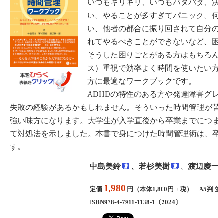
いつもギリギリ、いつもバタバタ、
い、やることが多すぎてパニック、
い、他者の都合に振り回されて自分
れてやるべきことができないなど、
そうした困りごとがある方はもちろ
ス）重視で効率よく時間を使いたい
方に最適なワークブックです。
ADHDの特性のある方や発達障害グ
失敗の経験があるかもしれません。そういった時間管理が
強い味方になります。大学生が入学直後から卒業までにつ
て対処法を示しました。本書で身につけた時間管理術は、
す。
中島美鈴
、
若杉美樹
、
渡辺慶
1,980
定価
円（本体1,800円 + 税） A5判 
ISBN978-4-7911-1138-1〔2024〕