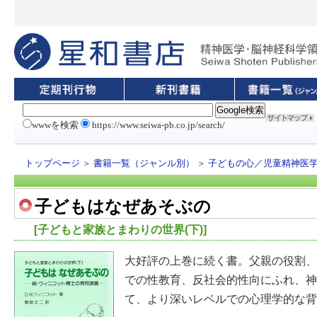
wwwを検索
https://www.seiwa-pb.co.jp/search/
トップページ
＞
書籍一覧（ジャンル別）
＞
子どもの心／児童精神医
子どもはなぜあそぶの
[子どもと家族とまわりの世界(下)]
大好評の上巻に続く書。父親の役割、
での性教育、反社会的性向にふれ、神
て、より深いレベルでの心理学的な背