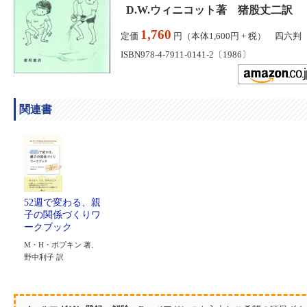
D.W.ウィニコット著 猪股丈二訳
1,760
定価
円（本体1,600円 + 税） 四六判
ISBN978-4-7911-0141-2〔1986〕
関連書
52週で変わる、親
子の関係づくりワ
ークブック
M・H・ポプキン 著、
野中利子 訳